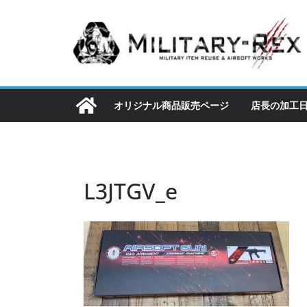
コ
ン
テ
ン
ツ
へ
オリジナル商品販売ページ
店長の加工
ス
キ
ッ
プ
L3JTGV_e