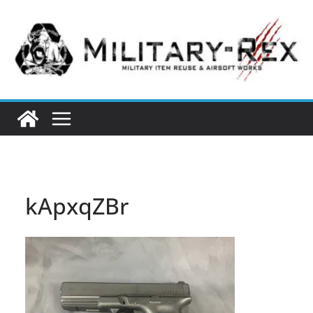
コ
ン
テ
ン
ツ
へ
ス
キ
ッ
プ
kApxqZBr