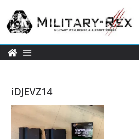
コ
ン
テ
ン
ツ
へ
ス
キ
ッ
プ
iDJEVZ14