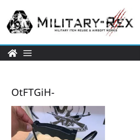
コ
ン
テ
ン
ツ
へ
ス
キ
ッ
プ
OtFTGiH-