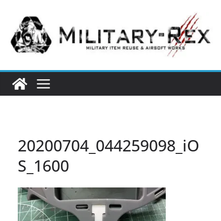
コ
ン
テ
ン
ツ
へ
ス
キ
ッ
プ
20200704_044259098_iO
S_1600